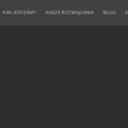
KIM JESTEŚMY
NASZE ROZWIĄZANIA
BLOG